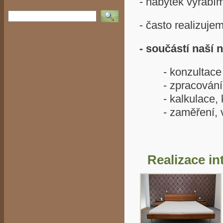
- nábytek vyrábí
Vyhledat
- často realizuje
- součástí naší 
- konzultace
- zpracování g
- kalkulace, k
- zaměření, vý
Realizace in