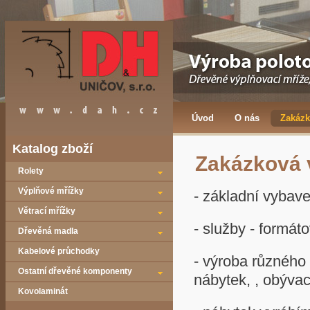
Úvod
O nás
Zakázk
Katalog zboží
Zakázková 
Rolety
Výplňové mřížky
- základní vybave
Větrací mřížky
- služby - formát
Dřevěná madla
Kabelové průchodky
- výroba různého 
Ostatní dřevěné komponenty
nábytek, , obývac
Kovolaminát