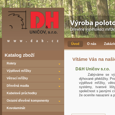
Úvod
O nás
Zakázk
Katalog zboží
Vítáme Vás na naši
Rolety
D&H Uničov s.r.o.
Výplňové mřížky
Zabýváme se výrobo
Větrací mřížky
dýhované překližky. Pro
výplňové mřížky, větr
Dřevěná madla
systémy, tvarové liš
společnost s jasnými cí
Kabelové průchodky
že oceníte nasazení a p
Ostatní dřevěné komponenty
Kovolaminát