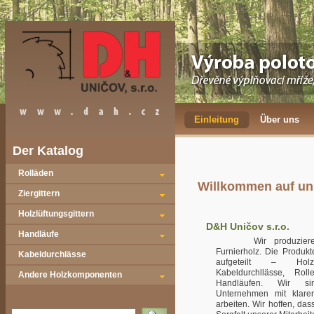
Einleitung
Über uns
Der Katalog
Rolläden
Willkommen auf un
Ziergittern
Holzlüftungsgittern
D&H Uničov s.r.o.
Handläufe
Wir produzieren Ha
Furnierholz. Die Produk
Kabeldurchlässe
aufgeteilt – Holzzie
Kabeldurchllässe, Roll
Andere Holzkomponenten
Handläufen. Wir si
Unternehmen mit klare
arbeiten. Wir hoffen, d
Vyhledat