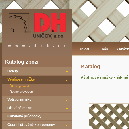
Úvod
O nás
Zakázk
Katalog zboží
Katalog
Rolety
Výplňové mřížky - šikmé
Výplňové mřížky
- Šikmé provedení
- Rovné provedení
Větrací mřížky
Dřevěná madla
Kabelové průchodky
Ostatní dřevěné komponenty