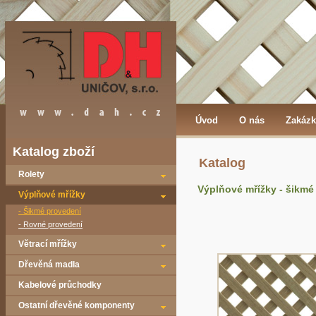
Úvod
O nás
Zakázk
Katalog zboží
Katalog
Rolety
Výplňové mřížky - šikmé
Výplňové mřížky
- Šikmé provedení
- Rovné provedení
Větrací mřížky
Dřevěná madla
Kabelové průchodky
Ostatní dřevěné komponenty