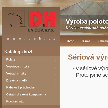
Úvod
O nás
Zakázk
Katalog zboží
Sériová vý
Rolety
Výplňové mřížky
- v sériové vý
Větrací mřížky
Proto jsme sc
Dřevěná madla
Kabelové průchodky
Ostatní dřevěné komponenty
Kovolaminát