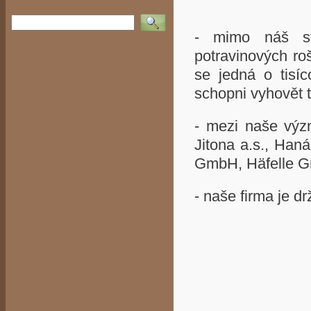
Vyhledat
- mimo náš st
potravinových roš
se jedná o tisíc
schopni vyhovět
- mezi naše význ
Jitona a.s., Haná
GmbH, Häfelle 
- naše firma je dr