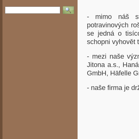
Vyhledat
- mimo náš st
potravinových roš
se jedná o tisíc
schopni vyhovět
- mezi naše význ
Jitona a.s., Haná
GmbH, Häfelle 
- naše firma je dr