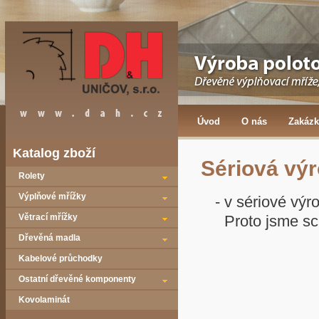
Úvod
O nás
Zakázk
Katalog zboží
Sériová vý
Rolety
Výplňové mřížky
- v sériové vý
Větrací mřížky
Proto jsme sc
Dřevěná madla
Kabelové průchodky
Ostatní dřevěné komponenty
Kovolaminát