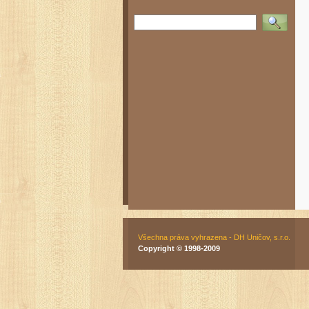
Vyhledat
Všechna práva vyhrazena - DH Uničov, s.r.o.
Copyright © 1998-2009