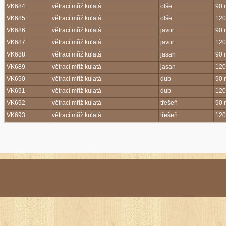
VK684
větrací mříž kulatá
olše
90
VK685
větrací mříž kulatá
olše
12
VK686
větrací mříž kulatá
javor
90
VK687
větrací mříž kulatá
javor
12
VK688
větrací mříž kulatá
jasan
90
VK689
větrací mříž kulatá
jasan
12
VK690
větrací mříž kulatá
dub
90
VK691
větrací mříž kulatá
dub
12
VK692
větrací mříž kulatá
třešeň
90
VK693
větrací mříž kulatá
třešeň
12