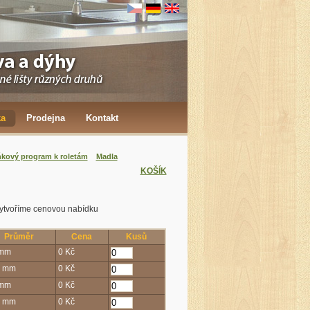
ka
Prodejna
Kontakt
kový program k roletám
Madla
KOŠÍK
vytvoříme cenovou nabídku
Průměr
Cena
Kusů
 mm
0 Kč
0 mm
0 Kč
 mm
0 Kč
0 mm
0 Kč