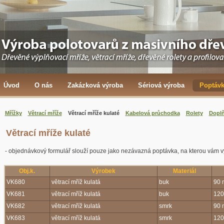
Úvod
O nás
Zakázková výroba
Sériová výroba
Poptáv
Mřížky
Větrací mříže
Větrací mříže kulaté
Kabelová průchodka
Rolety
Doplň
Větrací mříže kulaté
- objednávkový formulář slouží pouze jako nezávazná poptávka, na kterou vám 
Obj.k.
Výrobek
Materiál
VK680
větrací mříž kulatá
buk
90
VK681
větrací mříž kulatá
buk
12
VK682
větrací mříž kulatá
smrk
90
VK683
větrací mříž kulatá
smrk
12