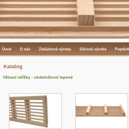
Úvod
O nás
Zakázková výroba
Sériová výroba
Poptáv
Katalog
Větrací mřížky - obdelníkové lepené