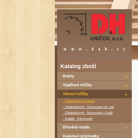
Katalog zboží
Rolety
Výplňové mřížky
Větrací mřížky
- Obdelníkové lepené
- Obdelníkové - frézované cik-cak
- Obdelníkové - frézované v řadě
- Kulaté - frézované
Dřevěná madla
Kabelové průchodky