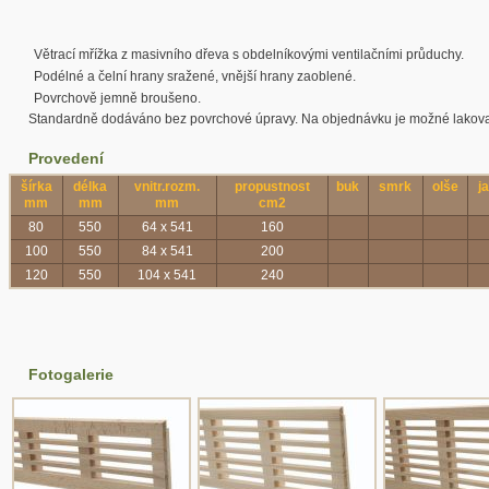
Větrací mřížka z masivního dřeva s obdelníkovými ventilačními průduchy.
Podélné a čelní hrany sražené, vnější hrany zaoblené.
Povrchově jemně broušeno.
Standardně dodáváno bez povrchové úpravy. Na objednávku je možné lakova
Provedení
šírka
délka
vnitr.rozm.
propustnost
buk
smrk
olše
j
mm
mm
mm
cm2
80
550
64 x 541
160
100
550
84 x 541
200
120
550
104 x 541
240
Fotogalerie