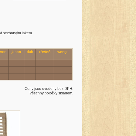
t bezbarvým lakem.
avor
jasan
dub
třešeň
wenge
Ceny jsou uvedeny bez DPH.
Všechny položky skladem.