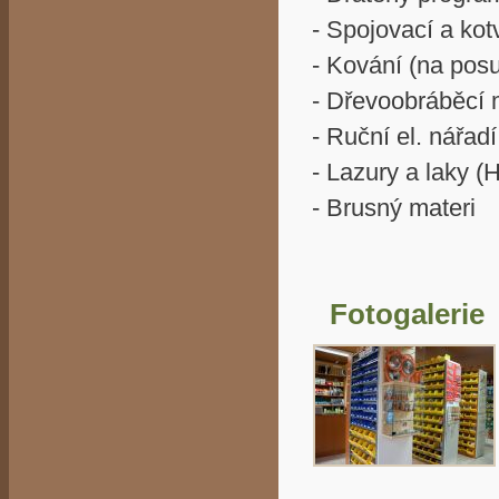
- Spojovací a kotv
- Kování (na posu
- Dřevoobráběcí 
- Ruční el. nářad
- Lazury a laky 
- Brusný materi
Fotogalerie