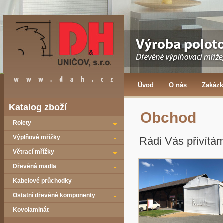
Úvod
O nás
Zakázk
Katalog zboží
Obchod
Rolety
Výplňové mřížky
Rádi Vás přivítá
Větrací mřížky
Dřevěná madla
Kabelové průchodky
Ostatní dřevěné komponenty
Kovolaminát