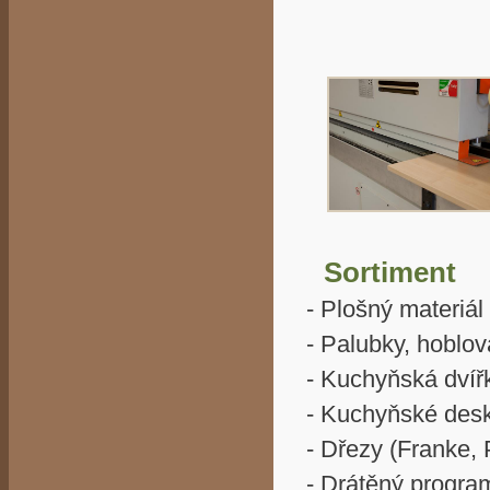
Sortiment
- Plošný materiál 
- Palubky, hoblova
- Kuchyňská dvíř
- Kuchyňské desk
- Dřezy (Franke, 
- Drátěný progra