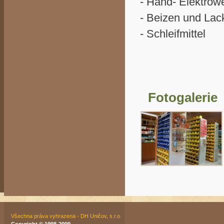
- Hand- Elektro
- Beizen und Lac
- Schleifmittel
Fotogalerie
Všechna práva vyhrazena - DH Uničov, s.r.o.