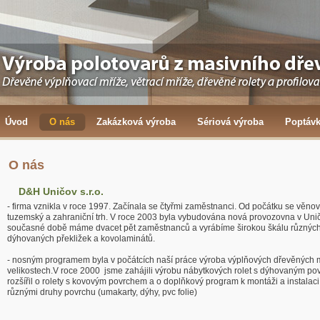
Úvod
O nás
Zakázková výroba
Sériová výroba
Poptáv
O nás
D&H Uničov s.r.o.
- firma vznikla v roce 1997. Začínala se čtyřmi zaměstnanci. Od počátku se vě
tuzemský a zahraniční trh. V roce 2003 byla vybudována nová provozovna v Unič
současné době máme dvacet pět zaměstnanců a vyrábíme širokou škálu různých 
dýhovaných překližek a kovolaminátů.
- nosným programem byla v počátcích naší práce výroba výplňových dřevěných m
velikostech.V roce 2000 jsme zahájili výrobu nábytkových rolet s dýhovaným pov
rozšířil o rolety s kovovým povrchem a o doplňkový program k montáži a instalac
různými druhy povrchu (umakarty, dýhy, pvc folie)