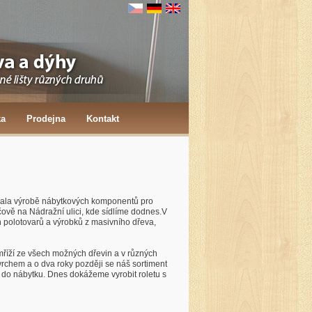
ka
Prodejna
Kontakt
novala výrobě nábytkových komponentů pro
ově na Nádražní ulici, kde sídlíme dodnes.V
polotovarů a výrobků z masivního dřeva,
říží ze všech možných dřevin a v různých
rchem a o dva roky později se náš sortiment
i do nábytku. Dnes dokážeme vyrobit roletu s