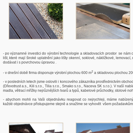
- po významné investici do výrobní technologie a skladovacích prostor se nám o
lišt, které mají široké uplatnění jako lišty okenní, soklové, nákližkové, lemovac
dodávat i s povrchovou úpravou .
2
- v dnešní době firma disponuje výrobní plochou 600 m
a skladovou plochou 2
- v posledních letech jsme oslovili i koncového zákazníka prostřednictvím obch
(Dřevotrust a.s., Kili s.r.o., Tilia s.r.o., Smako s.r.o., Naceva SK s.r.o.). V naší 
madla, větrací mřížky nejrůznějších tvarů a typů, kabelové průchodky, stolové noh
- abychom mohli na Vaši objednávku reagovat co nejrychleji, máme nabízený 
každé objednávce přistupujeme stejně a snažíme se vyhovět všem požadavkům