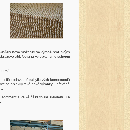
tevřely nové možnosti ve výrobě profilových
í, obrazové atd. Většinu výrobků jsme schopni
2
000 m
.
odní sítě dodavatelů nábytkových komponentů
nabídce se objevily také nové výrobky – dřevěná
y.
sortiment z velké části trvale skladem. Ke
.