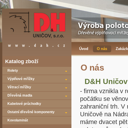
Úvod
O nás
Zakázk
Katalog zboží
O nás
Rolety
Výplňové mřížky
D&H Uničov 
Větrací mřížky
- firma vznikla v
Dřevěná madla
počátku se věno
Kabelové průchodky
zahraniční trh. 
Ostatní dřevěné komponenty
Uničově na Nádra
Kovolaminát
máme dvacet pět 