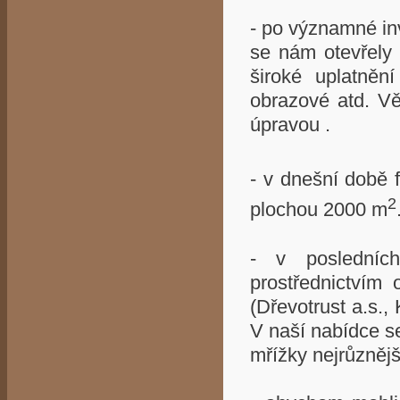
- po významné inv
se nám otevřely 
široké uplatnění
obrazové atd. Vě
úpravou .
- v dnešní době 
2
plochou 2000 m
- v posledních
prostřednictvím
(Dřevotrust a.s., K
V naší nabídce se
mřížky nejrůznějš