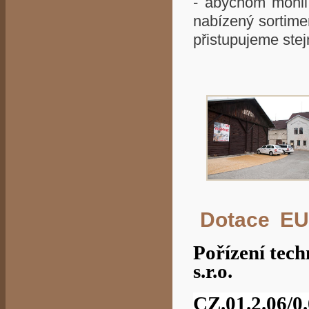
- abychom mohli
nabízený sortime
přistupujeme st
Dotace
EU
Pořízení tec
s.r.o.
CZ.01.2.06/0