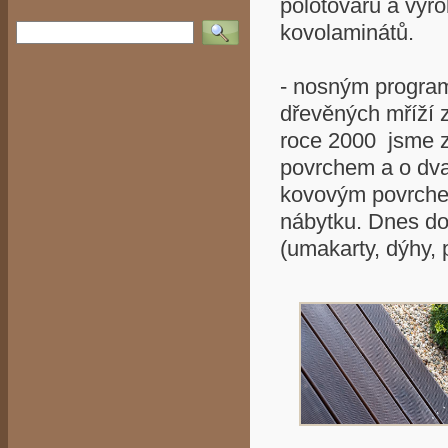
polotovarů a výr
Vyhledat
kovolaminátů.
- nosným program
dřevěných mříží 
roce 2000 jsme z
povrchem a o dva 
kovovým povrchem
nábytku. Dnes do
(umakarty, dýhy,