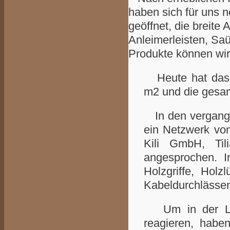
haben sich für uns n
geöffnet, die breite
Anleimerleisten, Sa
Produkte können wir
Heute hat das U
m2 und die gesa
In den vergange
ein Netzwerk von
Kili GmbH, T
angesprochen. 
Holzgriffe, Holz
Kabeldurchlässen
Um in der Lage
reagieren, habe