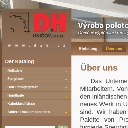
Einleitung
Über uns
Der Katalog
Über uns
Rolläden
Ziergittern
Das Unternehm
Holzlüftungsgittern
Mitarbeitern. Vo
den inländischen
Handläufe
neues Werk in Un
Kabeldurchlässe
sind. Wir haben 
Andere Holzkomponenten
Palette von Pr
furnierte Sperrh
Vyhledat