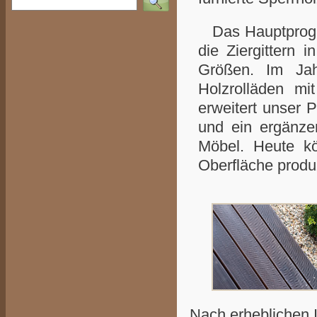
Das Hauptprogra
die Ziergittern 
Größen. Im Jah
Holzrolläden mi
erweitert unser 
und ein ergänz
Möbel. Heute kö
Oberfläche produz
Nach erheblichen In