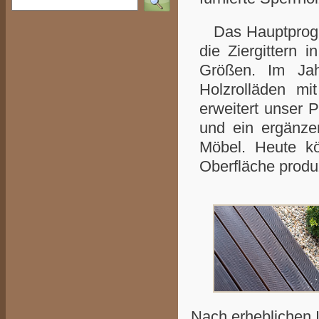
Das Hauptprogra
die Ziergittern 
Größen. Im Jah
Holzrolläden mi
erweitert unser 
und ein ergänz
Möbel. Heute kö
Oberfläche produz
Nach erheblichen In