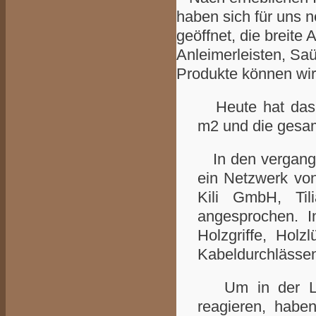
haben sich für uns n
geöffnet, die breite
Anleimerleisten, Sa
Produkte können wir
Heute hat das U
m2 und die gesa
In den vergange
ein Netzwerk von
Kili GmbH, T
angesprochen. 
Holzgriffe, Holz
Kabeldurchlässen
Um in der Lage
reagieren, habe