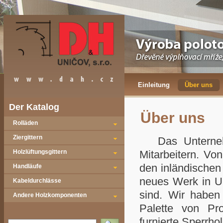
Einleitung
Über uns
Der Katalog
Über uns
Rolläden
Ziergittern
Das Unternehm
Holzlüftungsgittern
Mitarbeitern. Vo
den inländischen
Handläufe
neues Werk in Un
Kabeldurchlässe
sind. Wir haben 
Andere Holzkomponenten
Palette von Pr
furnierte Sperrh
Vyhledat