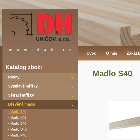
Úvod
O nás
Zakázk
Katalog zboží
Madlo S40
Rolety
Výplňové mřížky
Větrací mřížky
Dřevěná madla
- Madlo S40
- Madlo K45
- Madlo B40
- Madlo U40
- Madlo P40