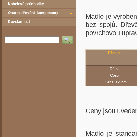
Kabelové průchodky
Ostatní dřevěné komponenty
Madlo je vyroben
Kovolaminát
bez spojů. Dřev
povrchovou úp
Vyhledat
Dřevina
Délka
Cena
Cena lak /bm
Ceny jsou uvede
Madlo je standa