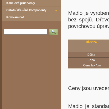
Kabelové průchodky
Ostatní dřevěné komponenty
Madlo je vyroben
Kovolaminát
bez spojů. Dřev
povrchovou úp
Vyhledat
Dřevina
Délka
Cena
Cena lak /bm
Ceny jsou uvede
Madlo je standa