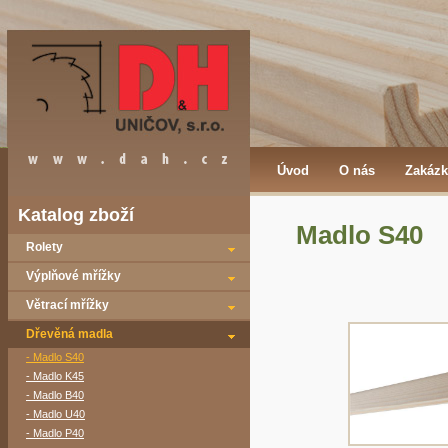
Úvod
O nás
Zakázk
Katalog zboží
Madlo S40
Rolety
Výplňové mřížky
Větrací mřížky
Dřevěná madla
- Madlo S40
- Madlo K45
- Madlo B40
- Madlo U40
- Madlo P40