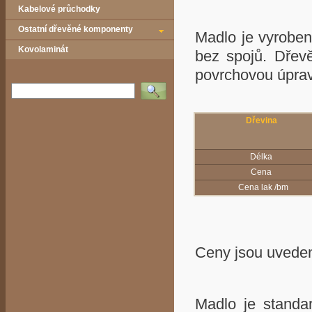
Kabelové průchodky
Ostatní dřevěné komponenty
Madlo je vyroben
Kovolaminát
bez spojů. Dřev
povrchovou úp
Vyhledat
Dřevina
Délka
Cena
Cena lak /bm
Ceny jsou uvede
Madlo je standa