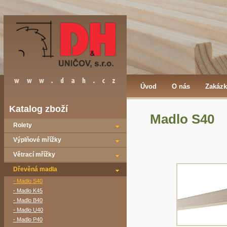
Úvod
O nás
Zakázk
Katalog zboží
Madlo S40
Rolety
Výplňové mřížky
Větrací mřížky
Dřevěná madla
- Madlo S40
- Madlo K45
- Madlo B40
- Madlo U40
- Madlo P40