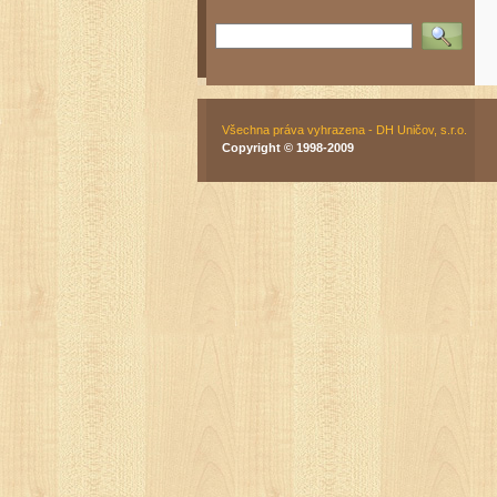
Vyhledat
Všechna práva vyhrazena - DH Uničov, s.r.o.
Copyright © 1998-2009