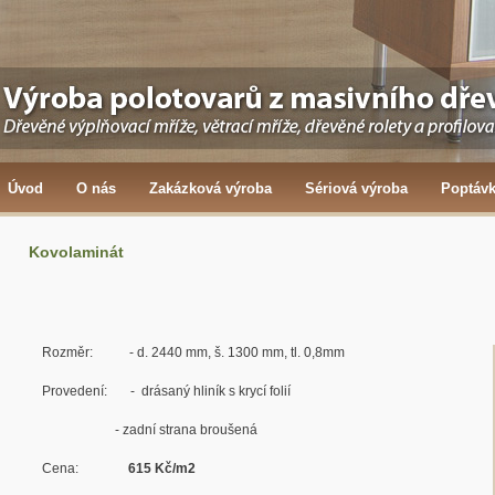
Úvod
O nás
Zakázková výroba
Sériová výroba
Poptáv
Kovolaminát
Rozměr: - d. 2440 mm, š. 1300 mm, tl. 0,8mm
Provedení: - drásaný hliník s krycí folií
- zadní strana broušená
Cena:
615 Kč/m2