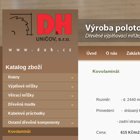
Úvod
O nás
Zakázk
Katalog zboží
Kovolaminát
Rolety
Výplňové mřížky
Větrací mřížky
Rozměr: - d. 2440 mm,
Dřevěná madla
Provedení: - drásaný hlin
Kabelové průchodky
- zadní strana b
Ostatní dřevěné komponenty
Kovolaminát
Cena:
615 Kč/m2