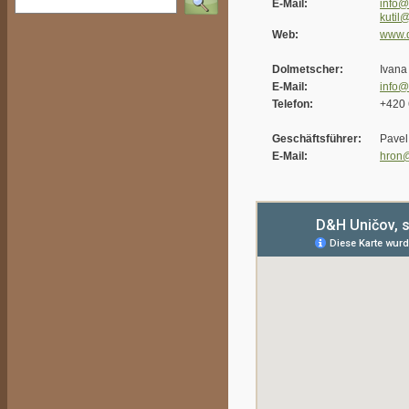
E-Mail:
info@
kutil
Web:
www.
Dolmetscher:
Ivana
E-Mail:
info@
Telefon:
+420 
Geschäftsführer:
Pavel
E-Mail:
hron