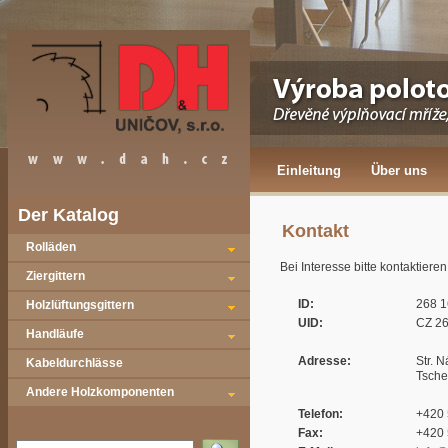
Einleitung
Über uns
Der Katalog
Kontakt
Rolläden
Bei Interesse bitte kontaktie
Ziergittern
ID:
268 1
Holzlüftungsgittern
UID:
CZ 26
Handläufe
Adresse:
Str. 
Kabeldurchlässe
Tsche
Andere Holzkomponenten
Telefon:
+420 
Fax:
+420 
Vyhledat