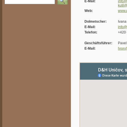
E-Mail:
info@
kutil
Web:
www.
Dolmetscher:
Ivana
E-Mail:
info@
Telefon:
+420 
Geschäftsführer:
Pavel
E-Mail:
hron