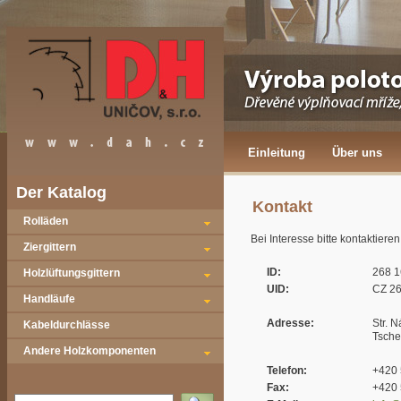
Einleitung
Über uns
Der Katalog
Kontakt
Rolläden
Bei Interesse bitte kontaktie
Ziergittern
ID:
268 1
Holzlüftungsgittern
UID:
CZ 26
Handläufe
Adresse:
Str. 
Kabeldurchlässe
Tsche
Andere Holzkomponenten
Telefon:
+420 
Fax:
+420 
Vyhledat