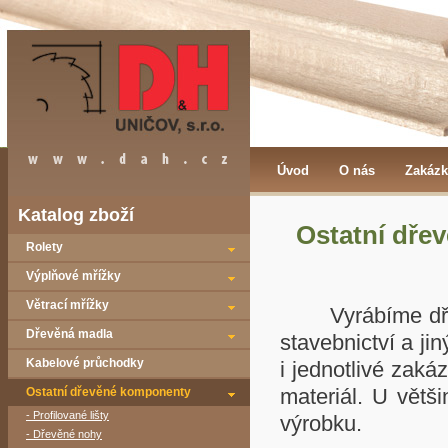
Úvod
O nás
Zakázk
Katalog zboží
Ostatní dře
Rolety
Výplňové mřížky
Větrací mřížky
Vyrábíme dřevěn
Dřevěná madla
stavebnictví a ji
Kabelové průchodky
i jednotlivé zaká
materiál. U větš
Ostatní dřevěné komponenty
- Profilované lišty
výrobku.
- Dřevěné nohy