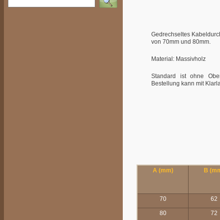
Gedrechseltes Kabeldurc
von 70mm und 80mm.
Material: Massivholz
Standard ist ohne Ober
Bestellung kann mit Klarl
A (mm)
B (m
70
62
80
72