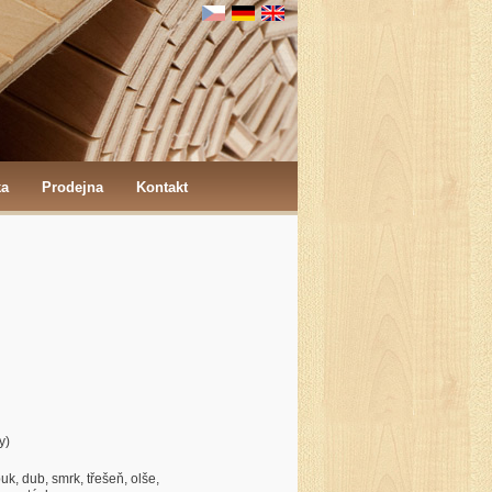
ka
Prodejna
Kontakt
y)
uk, dub, smrk, třešeň, olše,