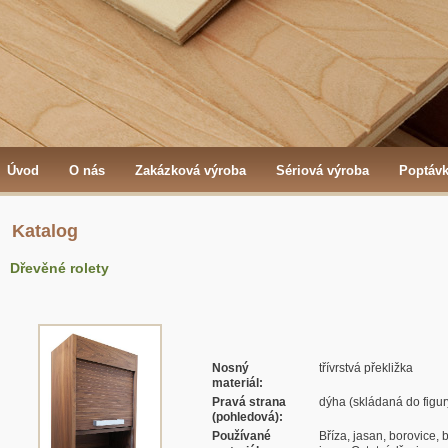
Úvod
O nás
Zakázková výroba
Sériová výroba
Poptáv
Katalog
Dřevěné rolety
Nosný
třívrstvá překližka
materiál:
Pravá strana
dýha (skládaná do figur
(pohledová):
Používané
Bříza, jasan, borovice, b