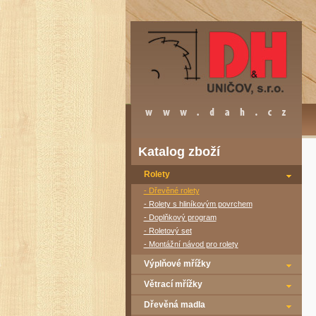
Katalog zboží
Rolety
- Dřevěné rolety
- Rolety s hliníkovým povrchem
- Doplňkový program
- Roletový set
- Montážní návod pro rolety
Výplňové mřížky
Větrací mřížky
Dřevěná madla