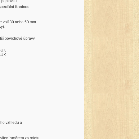
a poptávku.
peciální tkaninou
se volí 30 nebo 50 mm
y).
ší povrchové úpravy
BUK
BUK
ého vzhledu a
avíjení směrem za roletu