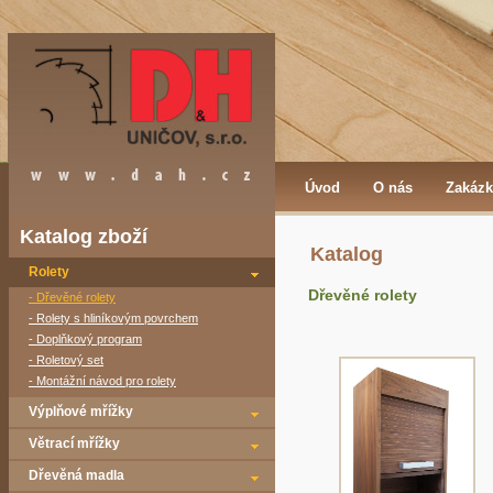
Úvod
O nás
Zakázk
Katalog zboží
Katalog
Rolety
Dřevěné rolety
- Dřevěné rolety
- Rolety s hliníkovým povrchem
- Doplňkový program
- Roletový set
- Montážní návod pro rolety
Výplňové mřížky
Větrací mřížky
Dřevěná madla