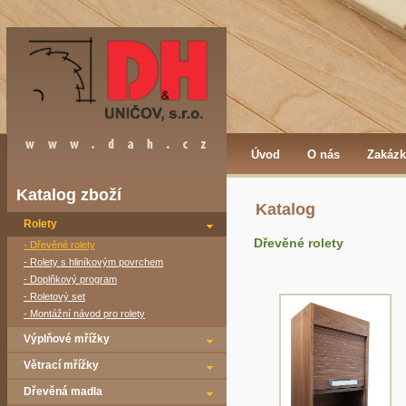
Úvod
O nás
Zakázk
Katalog zboží
Katalog
Rolety
Dřevěné rolety
- Dřevěné rolety
- Rolety s hliníkovým povrchem
- Doplňkový program
- Roletový set
- Montážní návod pro rolety
Výplňové mřížky
Větrací mřížky
Dřevěná madla