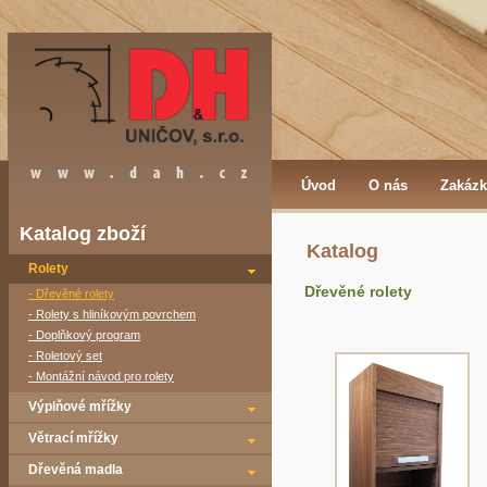
Úvod
O nás
Zakázk
Katalog zboží
Katalog
Rolety
Dřevěné rolety
- Dřevěné rolety
- Rolety s hliníkovým povrchem
- Doplňkový program
- Roletový set
- Montážní návod pro rolety
Výplňové mřížky
Větrací mřížky
Dřevěná madla