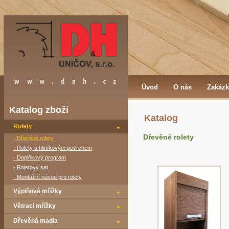
Úvod
O nás
Zakázk
Katalog zboží
Katalog
Rolety
Dřevěné rolety
- Dřevěné rolety
- Rolety s hliníkovým povrchem
- Doplňkový program
- Roletový set
- Montážní návod pro rolety
Výplňové mřížky
Větrací mřížky
Dřevěná madla