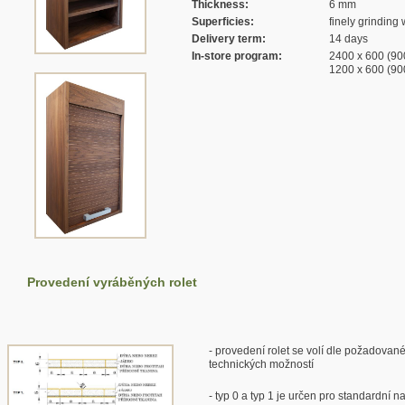
Thickness:
6 mm
Superficies:
finely grinding 
Delivery term:
14 days
In-store program:
2400 x 600 (90
1200 x 600 (90
Provedení vyráběných rolet
- provedení rolet se volí dle požadovan
technických možností
- typ 0 a typ 1 je určen pro standardní n