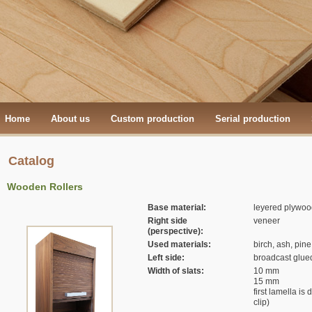
Home
About us
Custom production
Serial production
Catalog
Wooden Rollers
Base material:
leyered plywoo
Right side
veneer
(perspective):
Used materials:
birch, ash, pine
Left side:
broadcast glued
Width of slats:
10 mm
15 mm
first lamella is
clip)