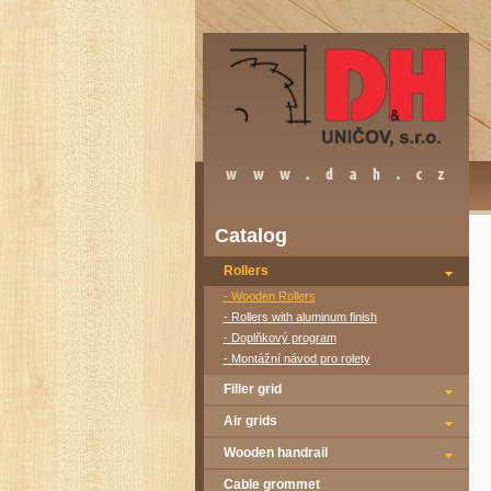
Catalog
Rollers
- Wooden Rollers
- Rollers with aluminum finish
- Doplňkový program
- Montážní návod pro rolety
Filler grid
Air grids
Wooden handrail
Cable grommet