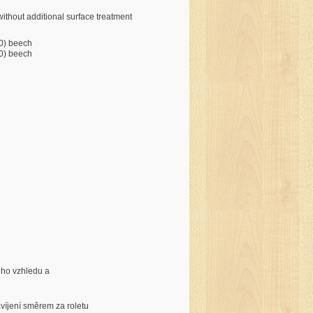
without additional surface treatment
0) beech
0) beech
ého vzhledu a
avíjení směrem za roletu