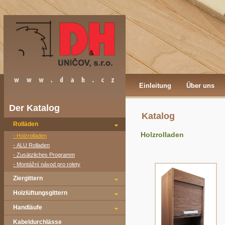
Einleitung
Über uns
Der Katalog
Katalog
Rolläden
Holzrolladen
- Holzrolladen
- ALU Rolladen
- Zusätzliches Programm
- Montážní návod pro rolety
Ziergittern
Holzlüftungsgittern
Handläufe
Kabeldurchlässe