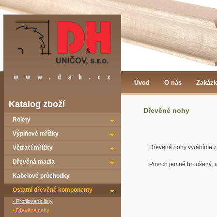
Úvod
O nás
Zakázk
Katalog zboží
Dřevěné nohy
Rolety
Výplňové mřížky
Dřevěné nohy vyrábíme z
Větrací mřížky
Dřevěná madla
Povrch jemně broušený, u
Kabelové průchodky
Ostatní dřevěné komponenty
- Profilované lišty
- Dřevěné nohy